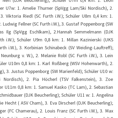
ia Nerl (DJK Beucherling); Schüler U7m 0,4 km: 1. Leon
er U7w: 1. Amelie Thurner (SpVgg Lam/Ski Nordisch), 2.
 Viktoria Riedl (SC Furth i.W.); Schüler U8m 0,4 km: 1.
Ludwig Fellner (SC Furth i.W.), 3. Gustaf Poppenborg (SW
icias Ilg (SpVgg Eschlkam), 2.Hannah Semmelmann (DJK
th i.W.); Schüler U9m 0,8 km: 1. Millan Kazinierski (UKS
th i.W.), 3. Korbinian Schinabeck (SV Weiding-Lauftreff);
 Neunburg v. W.), 2. Melanie Robl (SC Furth i.W.), 3. Lein
üler U10m 0,8 km: 1. Karl Roßberg (WSV Hohenwarth), 2.
, 3. Justus Poppenborg (SW Marienfeld); Schüler U10 w:
Nordisch), 2. Pia Höcherl (TSV Falkenstein), 3. Zoe
er U11m 0,8 km: 1. Samuel Kasko (TC Lam), 2. Sebastian
 Schmidbauer (DJK Beucherling); Schüler U11 w: 1. Angelina
rie Hecht ( ASV Cham), 3. Eva Dirscherl (DJK Beucherling);
r (FC Chamerau), 2. Louis Franz (SC Furth i.W.), 3. Max