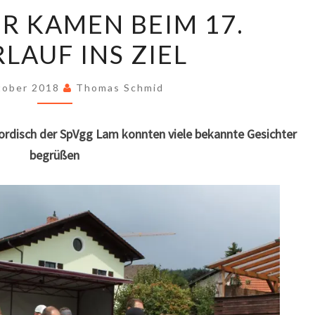
173
ER KAMEN BEIM 17.
LÄUFER
LAUF INS ZIEL
KAMEN
BEIM
17.
tober 2018
Thomas Schmid
OSSERLAUF
INS
ordisch der SpVgg Lam konnten viele bekannte Gesichter
ZIEL
begrüßen