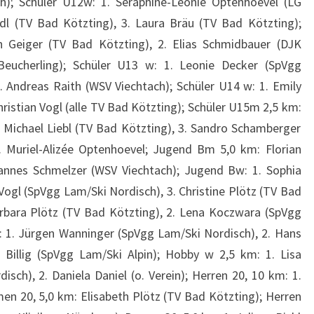
); Schüler U12w: 1. Seraphine-Leonie Optenhoevel (LG
dl (TV Bad Kötzting), 3. Laura Bräu (TV Bad Kötzting);
n Geiger (TV Bad Kötzting), 2. Elias Schmidbauer (DJK
 Beucherling); Schüler U13 w: 1. Leonie Decker (SpVgg
 Andreas Raith (WSV Viechtach); Schüler U14 w: 1. Emily
hristian Vogl (alle TV Bad Kötzting); Schüler U15m 2,5 km:
2. Michael Liebl (TV Bad Kötzting), 3. Sandro Schamberger
. Muriel-Alizée Optenhoevel; Jugend Bm 5,0 km: Florian
ohannes Schmelzer (WSV Viechtach); Jugend Bw: 1. Sophia
 Vogl (SpVgg Lam/Ski Nordisch), 3. Christine Plötz (TV Bad
rbara Plötz (TV Bad Kötzting), 2. Lena Koczwara (SpVgg
 1. Jürgen Wanninger (SpVgg Lam/Ski Nordisch), 2. Hans
n Billig (SpVgg Lam/Ski Alpin); Hobby w 2,5 km: 1. Lisa
sch), 2. Daniela Daniel (o. Verein); Herren 20, 10 km: 1.
men 20, 5,0 km: Elisabeth Plötz (TV Bad Kötzting); Herren