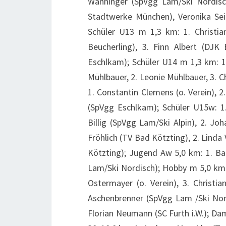
Wanninger (SpVgg Lam/Ski Nordisch
Stadtwerke München), Veronika Sei
Schüler U13 m 1,3 km: 1. Christia
Beucherling), 3. Finn Albert (DJK
Eschlkam); Schüler U14 m 1,3 km: 1.
Mühlbauer, 2. Leonie Mühlbauer, 3. C
1. Constantin Clemens (o. Verein), 
(SpVgg Eschlkam); Schüler U15w: 1
Billig (SpVgg Lam/Ski Alpin), 2. J
Fröhlich (TV Bad Kötzting), 2. Linda
Kötzting); Jugend Aw 5,0 km: 1. Ba
Lam/Ski Nordisch); Hobby m 5,0 km:
Ostermayer (o. Verein), 3. Christia
Aschenbrenner (SpVgg Lam /Ski Nordi
Florian Neumann (SC Furth i.W.); Da