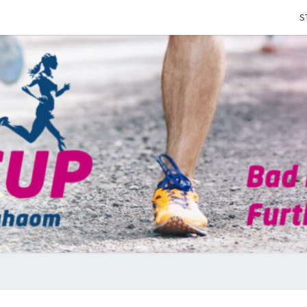
S
LAUF
CH