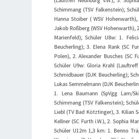
(Lauftreff Neunburg v.W.), 3. Soph
Schimmang (TSV Falkenstein); Schül
Hanna Stoiber ( WSV Hohenwarth), 3.
Jakob Roßberg (WSV Hohenwarth), 2. 
Marienfeld); Schüler U8w: 1. Fel
Beucherling); 3. Elena Rank (SC Fur
Polen), 2. Alexander Busches (SC Fur
Schüler U9w: Gloria Krahl (Lauftreff
Schmidbauer (DJK Beucherling); Sch
Lukas Semmelmann (DJK Beucherling)
1. Lena Baumann (SpVgg Lam/Ski 
Schimmang (TSV Falkenstein); Schül
Liebl (TV Bad Kötztinger), 3. Kilian
Kellner (SC Furth i.W.), 2. Sophia Ma
Schüler U12m 1,3 km: 1. Benno Träge