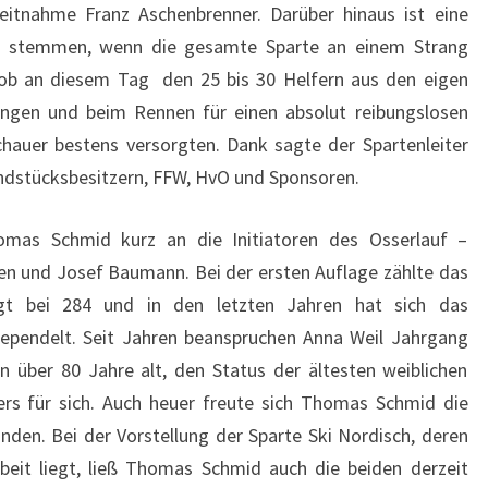
tnahme Franz Aschenbrenner. Darüber hinaus ist eine
zu stemmen, wenn die gesamte Sparte an einem Strang
Lob an diesem Tag den 25 bis 30 Helfern aus den eigen
ungen und beim Rennen für einen absolut reibungslosen
hauer bestens versorgten. Dank sagte der Spartenleiter
dstücksbesitzern, FFW, HvO und Sponsoren.
omas Schmid kurz an die Initiatoren des Osserlauf –
en und Josef Baumann. Bei der ersten Auflage zählte das
egt bei 284 und in den letzten Jahren hat sich das
gependelt. Seit Jahren beanspruchen Anna Weil Jahrgang
n über 80 Jahre alt, den Status der ältesten weiblichen
ers für sich. Auch heuer freute sich Thomas Schmid die
inden. Bei der Vorstellung der Sparte Ski Nordisch, deren
it liegt, ließ Thomas Schmid auch die beiden derzeit