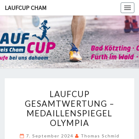
Skip
LAUFCUP CHAM
Togg
to
navig
content
LAUFCUP
CHAM
LAUFCUP
LAUFCUP
GESAMTWERTUNG
GESAMTWERTUNG –
–
MEDAILLENSPIEGEL
MEDAILLENSPIEGEL
OLYMPIA
OLYMPIA
7. September 2024
Thomas Schmid