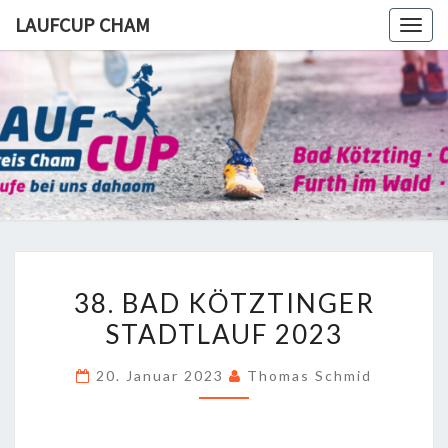
Skip
LAUFCUP CHAM
Togg
to
navig
content
LAUFCUP
CHAM
38.
38. BAD KÖTZTINGER
BAD
STADTLAUF 2023
KÖTZTINGER
STADTLAUF
20. Januar 2023
Thomas Schmid
2023