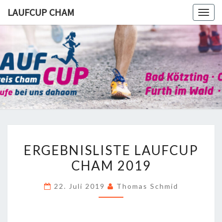
Skip
LAUFCUP CHAM
Togg
to
navig
content
LAUFCUP
CHAM
ERGEBNISLISTE
ERGEBNISLISTE LAUFCUP
LAUFCUP
CHAM 2019
CHAM
2019
22. Juli 2019
Thomas Schmid